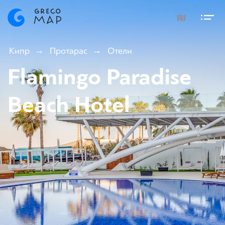
Кипр
Протарас
Отели
Flamingo Paradise
Beach Hotel