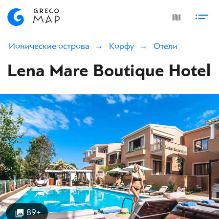
Ионические острова
Корфу
Отели
Lena Mare Boutique Hotel
89+