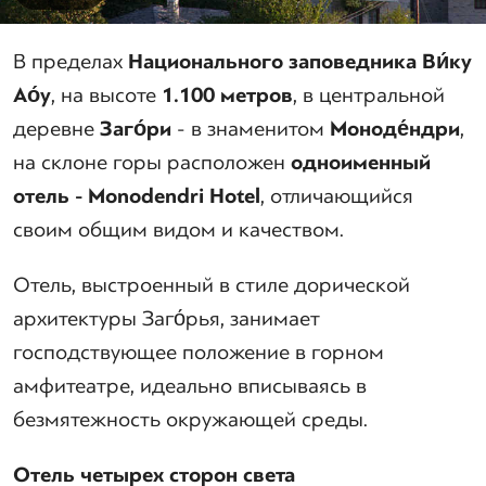
В пределах
Национального заповедника Ви́ку
Ао́у
, на высоте
1.100 метров
, в центральной
деревне
Заго́ри
- в знаменитом
Моноде́ндри
,
на склоне горы расположен
одноименный
отель -
Monodendri
Hotel
, отличающийся
своим общим видом и качеством.
Отель, выстроенный в стиле дорической
архитектуры Заго́рья, занимает
господствующее положение в горном
амфитеатре, идеально вписываясь в
безмятежность окружающей среды.
Отель четырех сторон света