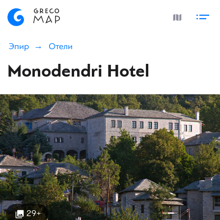
Эпир
Отели
Monodendri Hotel
29+