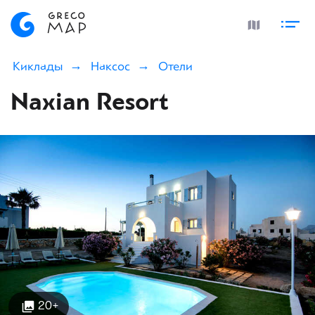
Киклады
Наксос
Отели
Naxian Resort
20+