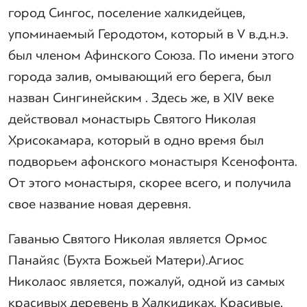
город Сингос, поселение халкидейцев,
упоминаемый Геродотом, который в V в.д.н.э.
был членом Афинского Союза. По имени этого
города залив, омывающий его берега, был
назван Сингинейским . Здесь же, в XIV веке
действовал монастырь Святого Николая
Хрисокамара, который в одно время был
подворьем афонского монастыря Ксенофонта.
От этого монастыря, скорее всего, и получила
свое название новая деревня.
Гаванью Святого Николая является Ормос
Панайяс (Бухта Божьей Матери).Агиос
Николаос является, пожалуй, одной из самых
красивых деревень в Халкидиках. Красивые,