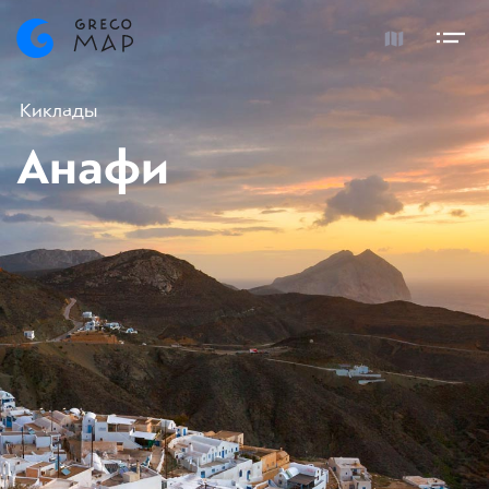
Киклады
Анафи