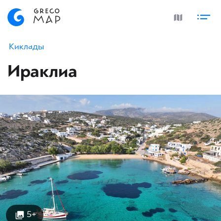
Киклады
Ираклиа
5+