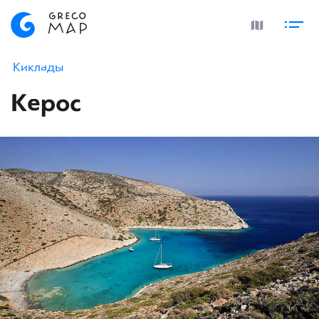
Киклады
Керос