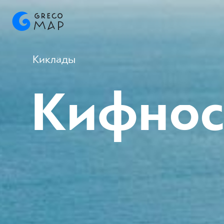
Киклады
Кифнос