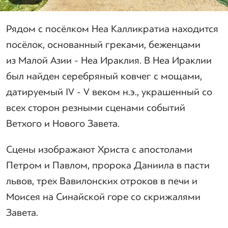
Рядом с посёлком Неа Калликратиа находится
посёлок, основанный греками, беженцами
из Малой Азии - Неа Ираклия. В Неа Ираклии
был найден серебряный ковчег с мощами,
датируемый IV - V веком н.э., украшенный со
всех сторон резными сценами событий
Ветхого и Нового Завета.
Сцены изображают Христа с апостолами
Петром и Павлом, пророка Даниила в пасти
львов, трех Вавилонских отроков в печи и
Моисея на Синайской горе со скрижалями
Завета.