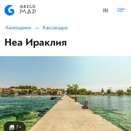
Халкидики
Кассандра
Неа Ираклия
7+