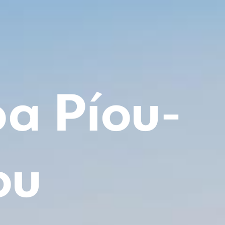
α Ρίου-
ου