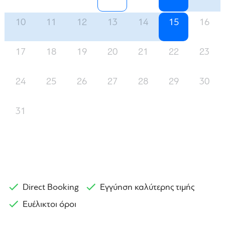
10
11
12
13
14
15
16
17
18
19
20
21
22
23
24
25
26
27
28
29
30
31
Direct Booking
Εγγύηση καλύτερης τιμής
Ευέλικτοι όροι