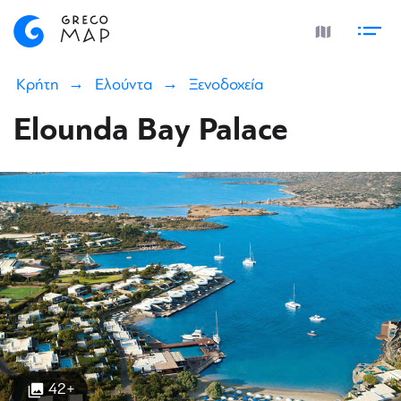
Κρήτη
Ελούντα
Ξενοδοχεία
Elounda Bay Palace
42+