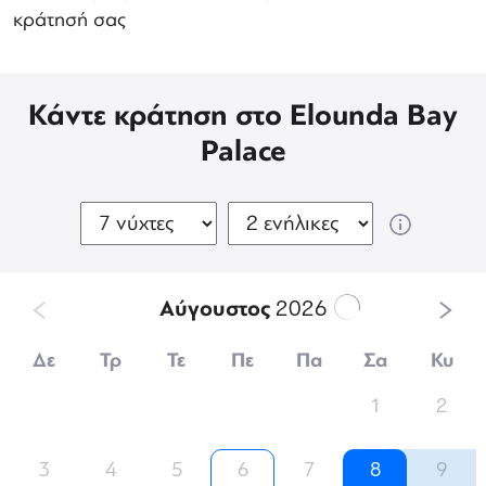
κράτησή σας
Κάντε κράτηση στο Elounda Bay
Palace
Αύγουστος
2026
Δε
Τρ
Τε
Πε
Πα
Σα
Κυ
1
2
3
4
5
6
7
8
9