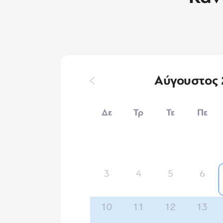
Αύγουστος
Δε
Τρ
Τε
Πε
3
4
5
6
10
11
12
13