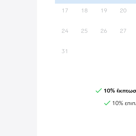
17
18
19
20
24
25
26
27
31
10% έκπτωσ
10% επιπ