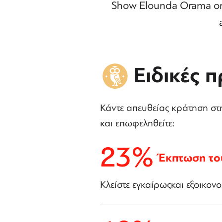
Show Elounda Orama on t
Ειδικές 
Κάντε απευθείας κράτηση στ
και επωφεληθείτε:
23%
Έκπτωση το
Κλείστε εγκαίρωςκαι εξοικο