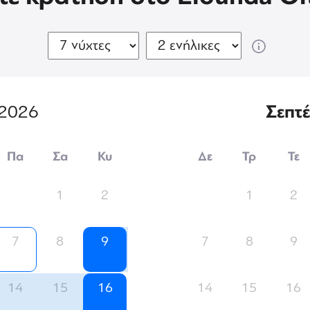
2026
Σεπτ
Πα
Σα
Κυ
Δε
Τρ
Τε
1
2
1
2
7
8
9
7
8
9
14
15
16
14
15
16