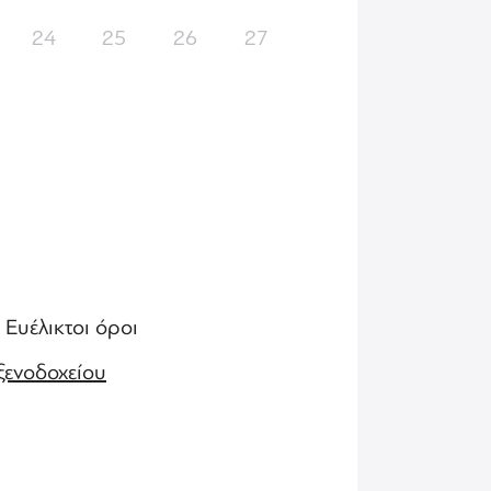
24
25
26
27
Ευέλικτοι όροι
ξενοδοχείου