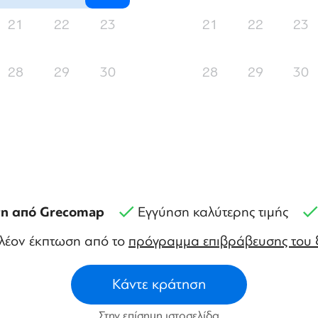
21
22
23
21
22
23
28
29
30
28
29
30
η από Grecomap
Εγγύηση καλύτερης τιμής
λέον έκπτωση από το
πρόγραμμα επιβράβευσης του 
Κάντε κράτηση
Στην επίσημη ιστοσελίδα