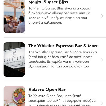
Manitu Sunset Bliss
Το Manitu Sunset Bliss είναι ένα κομψά
διακοσμημένο all-day bar restaurant με
καλοκαιρινή μποέμ ατμόσφαιρα που
αποπνέει χαλάρωση.
The Whistler Espresso Bar & More
The Whistler Espresso Bar & More είναι ένα
ζεστό και φιλόξενο καφέ σε πανέμορφη
τοποθεσία. Ξεχωρίζει για την γρήγορη
εξυπηρέτηση και τα νόστιμα σνακ του.
Xalavro Open Bar
Το Xalavro Open Bar, με τη ζεστή
εσωτερική του αυλή, τη σύγχρονη κουζίνα
και τα signature κοκτέιλ, προσφέρει μια