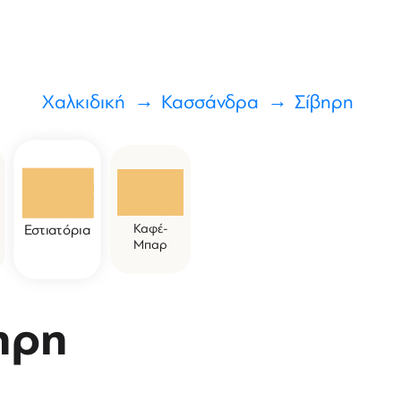
Χαλκιδική
Κασσάνδρα
Σίβηρη
Καφέ-
Εστιατόρια
Μπαρ
ηρη