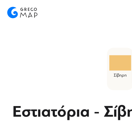
Σίβηρη
Εστιατόρια - Σίβ