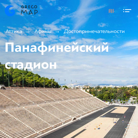
Аттика
Афины
Достопримечательности
Панафинейский
стадион