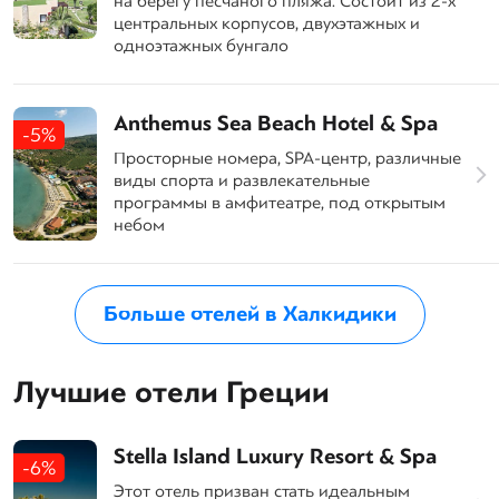
на берегу песчаного пляжа. Состоит из 2-х
центральных корпусов, двухэтажных и
одноэтажных бунгало
Anthemus Sea Beach Hotel & Spa
-5%
Просторные номера, SPA-центр, различные
виды спорта и развлекательные
программы в амфитеатре, под открытым
небом
Больше отелей в Халкидики
Лучшие отели Греции
Stella Island Luxury Resort & Spa
-6%
Этот отель призван стать идеальным