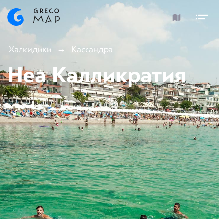
Халкидики
Кассандра
Неа Калликратия