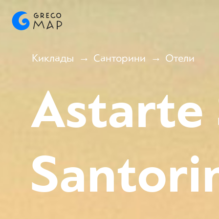
Киклады
Санторини
Отели
Astarte 
Santori