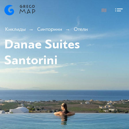
Киклады
Санторини
Отели
Danae Suites
Santorini