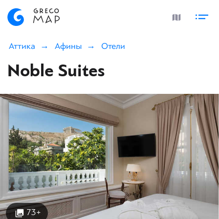
Аттика
Афины
Отели
Noble Suites
73+