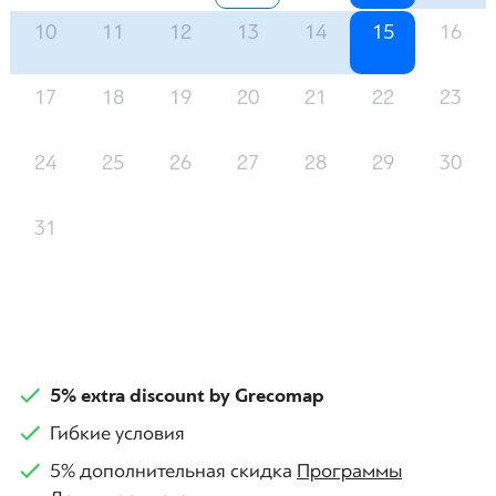
10
11
12
13
14
15
16
17
18
19
20
21
22
23
24
25
26
27
28
29
30
31
5% extra discount by Grecomap
Гибкие условия
5% дополнительная скидка
Программы