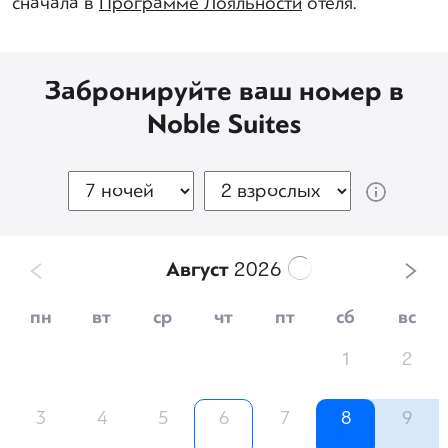
сначала в
Программе Лояльности
отеля.
Забронируйте ваш номер в
Noble Suites
Август
2026
пн
вт
ср
чт
пт
сб
вс
1
2
3
4
5
6
7
8
9