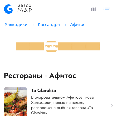
Халкидики
Кассандра
Афитос
Рестораны - Афитос
Ta Glarakia
В очаровательном Афитосе п-ова
Халкидики, прямо на пляже,
расположена рыбная таверна «Ta
Glarakia»