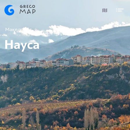
Македония
Науса