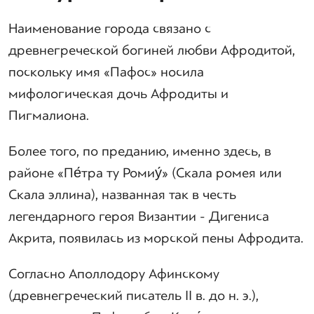
Наименование города связано с
древнегреческой богиней любви Афродитой,
поскольку имя «Пафос» носила
мифологическая дочь Афродиты и
Пигмалиона.
Более того, по преданию, именно здесь, в
районе «Пе́тра ту Ромиу́» (Скала ромея или
Скала эллина), названная так в честь
легендарного героя Византии - Дигениса
Акрита, появилась из морской пены Афродита.
Согласно Аполлодору Афинскому
(древнегреческий писатель II в. до н. э.),