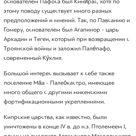
основателем Пафоса был Кини́рас, хотя по
этому поводу существует много разных
предположений и мнений. Так, по Павсанию и
Гомеру, основателем был Агапинор - царь
Аркадии и Тегеи, который при возвращении с
Троянской войны и заложил Пале́пафо,
современный Ку́клия.
Большой интерес вызывает к себе также
поселение Ма́а - Палео́кастро, имеющее
много общего с другими микенскими
фортификационными укреплениями.
Кипрские царства, как известно, были
уничтожены в конце IV в. до н.э. Птолемеем I,