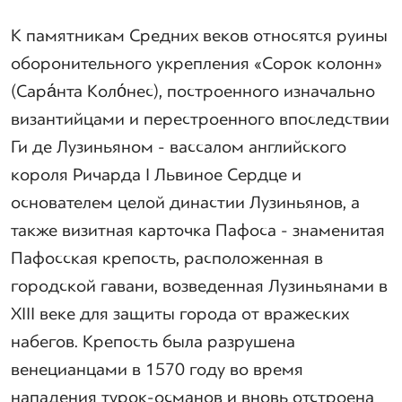
К памятникам Средних веков относятся руины
оборонительного укрепления «Сорок колонн»
(Сара́нта Коло́нес), построенного изначально
византийцами и перестроенного впоследствии
Ги де Лузиньяном - вассалом английского
короля Ричарда I Львиное Сердце и
основателем целой династии Лузиньянов, а
также визитная карточка Пафоса - знаменитая
Пафосская крепость, расположенная в
городской гавани, возведенная Лузиньянами в
XIII веке для защиты города от вражеских
набегов. Крепость была разрушена
венецианцами в 1570 году во время
нападения турок-османов и вновь отстроена