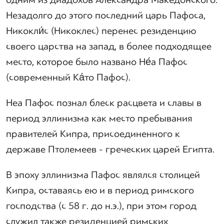
одним из диадохов Александра Македонского.
Незадолго до этого последний царь Пафоса,
Никокли́с (Никоклес) перенес резиденцию
своего царства на запад, в более подходящее
место, которое было названо Не́а Пафос
(современный Ка́то Пафос).
Неа Пафос познал блеск расцвета и славы в
период эллинизма как место пребывания
правителей Кипра, присоединенного к
державе Птолемеев - греческих царей Египта.
В эпоху эллинизма Пафос являлся столицей
Кипра, оставаясь ею и в период римского
господства (с 58 г. до н.э.), при этом город
служил также резиденцией римских