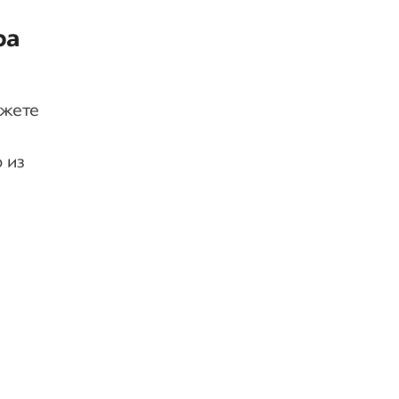
ра
ожете
 из