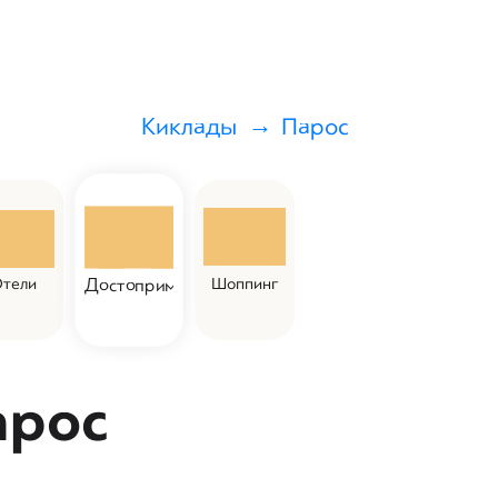
Киклады
Парос
тели
Шоппинг
Достоприм.
арос