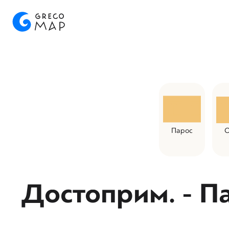
Парос
О
Достоприм. - П