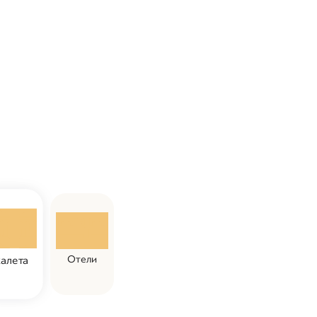
Отели
алета