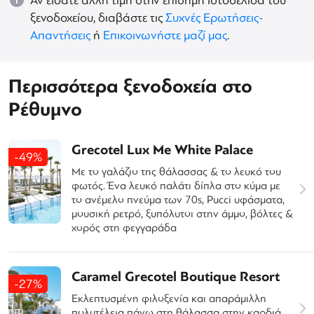
Αν είδατε άλλη τιμή στην επίσημη ιστοσελίδα του
ξενοδοχείου, διαβάστε τις
Συχνές Ερωτήσεις-
Απαντήσεις
ή
Επικοινωνήστε μαζί μας
.
Περισσότερα ξενοδοχεία στο
Ρέθυμνο
Grecotel Lux Me White Palace
-49%
Mε το γαλάζιο της θάλασσας & το λευκό του
φωτός. Ένα λευκό παλάτι δίπλα στο κύμα με
το ανέμελο πνεύμα των 70s, Pucci υφάσματα,
μουσική ρετρό, ξυπόλυτοι στην άμμο, βόλτες &
χορός στη φεγγαράδα
Caramel Grecotel Boutique Resort
-27%
Εκλεπτυσμένη φιλοξενία και απαράμιλλη
πολυτέλεια πάνω στη θάλασσα στην καρδιά