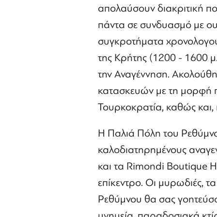
απολαύσουν διακριτική πο
πάντα σε συνδυασμό με ου
συγκροτήματα χρονολογούν
της Κρήτης (1200 - 1600 μ
την Αναγέννηση. Ακολούθ
κατασκευών με τη μορφή 
Τουρκοκρατία, καθώς και, 
Η Παλιά Πόλη του Ρεθύμνου
καλοδιατηρημένους αναγεν
και τα Rimondi Boutique H
επίκεντρο. Οι μυρωδιές, τ
Ρεθύμνου θα σας γοητεύσου
μνημεία, παραδοσιακά κτί