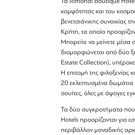
Τα Rimondi Boutique Hotel
κομψότητας και του κοσμο
βενετσιάνικης συνοικίας τ
Κρήτη, τα οποία προορίζοντ
Μπορείτε να μείνετε μέσα 
διαμορφώνεται από δύο ξεχ
Estate Collection), υπέροχε
Η επιτομή της φιλοξενίας 
20 εκλεπτυσμένα δωμάτια κα
σουίτες, όλες με άψογες εγ
Τα δύο συγκροτήματα που 
Hotels προορίζονται για εσ
περιβάλλον μοναδικής αρχι