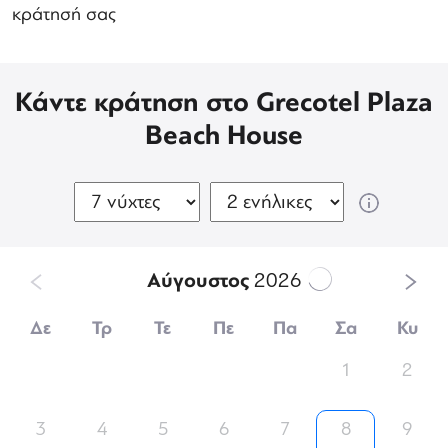
κράτησή σας
Κάντε κράτηση στο Grecotel Plaza
Beach House
Αύγουστος
2026
Δε
Τρ
Τε
Πε
Πα
Σα
Κυ
1
2
3
4
5
6
7
8
9